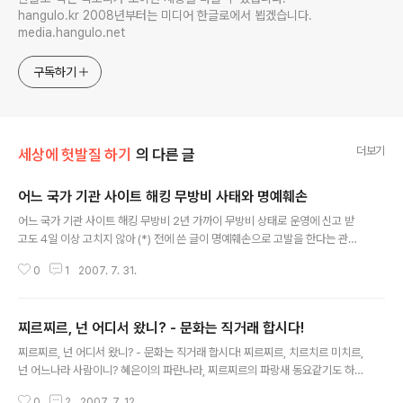
hangulo.kr 2008년부터는 미디어 한글로에서 뵙겠습니다.
media.hangulo.net
구독하기
더보기
세상에 헛발질 하기
의 다른 글
어느 국가 기관 사이트 해킹 무방비 사태와 명예훼손
글 내용
어느 국가 기관 사이트 해킹 무방비 2년 가까이 무방비 상태로 운영에 신고 받
고도 4일 이상 고치지 않아 (*) 전에 쓴 글이 명예훼손으로 고발을 한다는 관계
로 권리침해센터로부터 임시 접근 금지 조치(30일간 게시보류)당해서 명예훼
0
1
2007. 7. 31.
손을 하지 않기 위한 글을 다시 씁니다. 앞으로도 특정기관을 굳이 지칭하지 않
고 글을 쓰도록 노력하겠습니다. 이 글도 명예훼손에 해당한다면... 아! 대한민국
입니다. 혹시나 해서 점검해보니 나는 웹기획자로서 국가의 모 부처가 위탁한
찌르찌르, 넌 어디서 왔니? - 문화는 직거래 합시다!
어떤 서비스를 관리하고 있다. 내가 하는 일은 전반적인 웹사이트의 기획, 업무
글 내용
적인 기획 등등 여러가지 일이다. 웹사이트의 보안 테스트나 VISTA 호환성 테
찌르찌르, 넌 어디서 왔니? - 문화는 직거래 합시다! 찌르찌르, 치르치르 미치르,
스트 등등도 진행한다. 그 부서의 어느 위탁기관에서는... 정보보호에 대한 조치
넌 어느나라 사람이니? 혜은이의 파란나라, 찌르찌르의 파랑새 동요같기도 하
를 강구해야 ..
고 가요 같기도 한, "파란나라"는 내가 어렸을 때에 유행했던 노래다. 지금 흘러
0
2
2007. 7. 12.