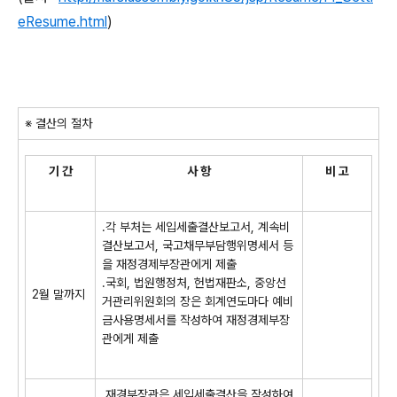
eResume.html
)
※ 결산의 절차
기 간
사 항
비 고
.각 부처는 세입세출결산보고서, 계속비
결산보고서, 국고채무부담행위명세서 등
을 재정경제부장관에게 제출
.국회, 법원행정처, 헌법재판소, 중앙선
2월 말까지
거관리위원회의 장은 회계연도마다 예비
금사용명세서를 작성하여 재정경제부장
관에게 제출
.재경부장관은 세입세출결산을 작성하여