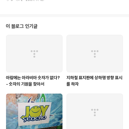
나오고 있는 바로 그 노래! 일단 감상하자! 혜은이 - 파란나라 (정식으로 돈 주고
구입한 것이랍니다 ^^) 노래를 듣다보면 아이가 노래를 부르는데.. 이런다. "난
찌르찌르의 파랑새를 알아요. 난 안델센도 알고요.. 저 무지개너머 파란나라 있
나요.." 그래. "파랑새"를 쓴 사람이 찌르찌르인가? 거참. 이름이 아주 희한하
네... 그러고 말았다. 그런데, 파랑새란 소설(동화?)을 읽고나니, 그게 아니란 것
이 블로그 인기글
을 알았다. 파랑새에 나오는 남매의 이름이 "치르치르, 미치르"였던..
아랍에는 아라비아 숫자가 없다?
지하철 표지판에 상하행 방향 표시
- 숫자의 기원을 찾아서
를 하자