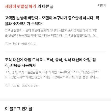
더보기
세상에 헛발질 하기
의 다른 글
고액권 발행에 바란다 - 모델이 누구냐가 중요한게 아니다! 색
깔과 숫자크기가 문제다!
글 내용
고액권 발행에 바란다 모델이 문제가 아니다! 색깔과 숫자크기를 다시 고려할
순 없을까? 유로화를 베끼려면 제대로 베꼈어야... 고액권 발행한다는데... 오늘
신문에 난 기사 하나... ▶ 관련기사 : 10만원ㆍ5만원 고액권 2009년 발행 20
2
1
2007. 5. 2.
07.5.2 그렇다. 이제 1천원, 5천원, 1만원 권에 이어서 5만원과 10만원의 지폐
가 생긴다. 그런데, 온통 화제는 "누가 모델이 될 것인가?" 하는 것으로 몰려있
다. 하지만, 그게 문제가 아니다. 아직도 1천원과 1만원권이 헷갈리는데, 거기에
조식 대신에 아침 드세요 - 조식, 중식, 석식 대신에 아침, 점
10만원권이 합세하면, 이제 큰 일이 나도 큰 일이 날 판국이다. ▶관련기사 : 천
덕꾸러기 신권, 구권 '그립네' [mbn] 2007.3.15 [일부 발췌] 만원권과 천원권
심, 저녁을 사용하자
글 내용
의 크기 차이는 12밀리미터지만 두 지폐 모두 ..
조식, 중식, 석식... 틀린말은 아니다. 하지만... 누구에게도 "조식 하셨습니까? 조
식 드셨습니까?" 하지는 않는다. "아침 드셨어요?" 이러지. 아침. 점심. 저녁...
그냥 이렇게 이야기하는 것이 일반적이지만... 내 지식으로는... 여행사, 영양사,
1
0
2007. 4. 24.
군대 이 세가지 직종이 가장 선호하는 것 같다. 여행사의 여행 일정표를 보면 어
김없이 "조식, 중식, 석식"으로 되어 있다. (물론, 최근에 바꾼 곳도 여럿 있다)
이건 우리나라 여행사 일정표 자체가 일본식을 베끼면서 일어난 당연한 결과라
는.. 여행사에 오래 다니신 분의 이야기도 들은 적이 있다. 그리고, 영양사 분들
의 식단표를 보면.. "조식, 중식, 석식"으로 되어 있다. 그래서, 군대도 "아침 점
이 블로그 인기글