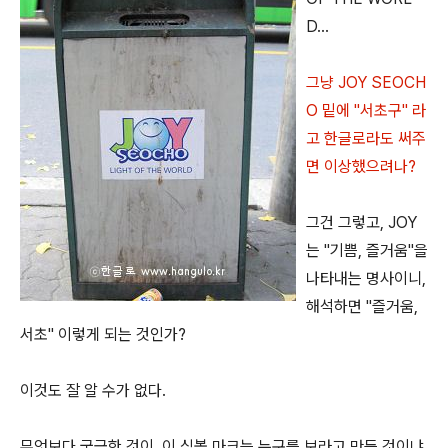
D...
그냥 JOY SEOCH
O 밑에 "서초구" 라
고 한글로라도 써주
면 이상했으려나?
그건 그렇고, JOY
는 "기쁨, 즐거움"을
나타내는 명사이니,
해석하면 "즐거움,
서초" 이렇게 되는 것인가?
이것도 잘 알 수가 없다.
무엇보다 궁금한 것이, 이 심볼 마크는 누구를 보라고 만든 것이냐