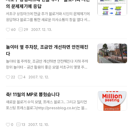
n/LovePot2007 이곳에서는 2007년 12월 13일부터
의 문제제기에 응답
28일까지 "따뜻한 대한민국 겨울만들기"란 주제로 각종
글 내용
기부를 받고 있다. 그런데, 재밌는 것은... 돈 한 푼 없이도
서초구 상징마크에 한글 추가 블로거와 시민의 문제제기에
"클릭 몇 번" 만으로 1000원 이상 기부가 가능하다는 점이
응답하다 블로그를 통한 새로운 의사소통의 창을 열다 서
었다. 지금부터 모두 둘러보기로 하자. ▲ 클릭만으로도 기
초구의 상징에 한글이 없었다 서초구가 2007년 7월 1일
작성시간
60
29
2007. 12. 13.
부가 가능한 다음 희망모음 http://h..
선포하고 적극적으로 사용하고 있는 서초구 BI(Brand Id
entity) JOY SEOCHO 에 대해서 "영어로만 표기"하는
문제에 대한 아쉬움과 문제점을 아래 글에서 지적하였다.
놀이터 옆 주차장, 조금만 개선하면 안전해진
한글 사라진 지자체 상징마크 http://www.hangulo.kr/1
다
51 한글로. 2007.11.14 그리고, 바로 다음날, 서초구의 반
글 내용
박 해명글이 실렸다. 역시 블로거뉴스를 통해서였다. 서초
놀이터 옆 주차장, 조금만 개선하면 안전해진다 지하 주차
구 브랜드는 세계를 향합니다 http://blog.daum.net/co
장위 놀이터 - 공간 활용의 좋은 모델 서초구의 몇몇 주택
minguproses/11497969 서초구청 블로그 2007.11.1
가에는 아래와 같은 "지하 주차장"이 조성되어 있다. 알다
작성시간
22
4
2007. 12. 12.
5 하지만, 이 글은 설득력이..
시피 지금 서울의 주택가는 주차전쟁이다. 이러한 주차문
제를 해결하기 위한 방편으로, (구식 놀이터가 있던) 공터
에 지하 주차장을 만들고, 윗부분은 공원겸 놀이터로 사용
축! 11월의 MP로 뽑혔습니다
하고, 지하는 주민들의 주차편의를 위한 공간으로 사용하
글 내용
새로운 블로거 수익 모델, 프레스 블로그.. 그리고 밀리언
는 방안이다. 민자를 유치해서 건설했다고 한다. 물론, 그에
포스팅 프레스블로그(http://pressblog.co.kr)는 블로
따른 대가로 운영은 민간회사가 하게 된다. 이 안에는 거주
거들이 제품의 리뷰를 쓰고 그것을 수익으로 연결해주는
자 우선 주차구역도 포함되어 있어서 어느정도 실효성을
일종의 마케팅 식 수익모델입니다. 몇달 전에 알게 되었는
거두고 있다. 사실, 그것보다는 예전보다 훨씬 좋아진 놀이
작성시간
0
13
2007. 12. 10.
데, 저는 제품 리뷰는 안쓰구요.. 그냥 "밀리언 포스팅 Milli
터가 마음에 든다. (역시 아이를 키우는 사람은 어쩔 수 없
on Posting"이란 것에만 도전을 했습니다. 일종의 메타블
는.. ^^) 아기자기한 놀이터 시설..