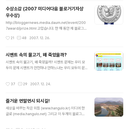
다... 하나의 블로그로 집중이 되지 않아서, 제 블로그가 제
수상소감 (2007 미디어다음 블로거기자상
블로그와 경쟁하는 이상한 현상(?)까지 와버렸습니다. 특
우수상)
히 트래픽 부분에서는 가장 그렇더군요. ^^ (이번에 상도
글 내용
모두 따로 따로 받아서.. ^^) 그래서, 2008년부터는 미디
http://bloggernews.media.daum.net/event/200
어 한글로에만 글을 올리도록 하겠습니다. 세상을 바꾸는
7award/prize.html 고맙습니다. 한 해 동안 제 블로그를
작은 외침 - 한글로 (www.hangulo.kr)의 글은 이곳에 어
찾아주신 여러분들 덕분입니다. 저의 작은 외침들에 큰 의
작성시간
21
48
2007. 12. 26.
느정도 옮겨 놓겠습니다. 다음 블로그 "따따따 쩜 한..
미를 부여해 주신 것은 모두 여러분들 이었습니다. 앞으로,
한 달에 한 두개의 글만 쓰는 '한 방' 블로거가 아닌, 매일 매
일 새로운 글을 올리는 '부지런한' 블로거가 되겠습니다.
시멘트 속의 물고기, 왜 죽었을까?
(그러면, 내년에는 상을 못받겠군요~~ 한방~이 중요한데.
글 내용
시멘트 속의 물고기, 왜 죽었을까? 시멘트 문제는 우리 모
^^) 애드클릭스에 실종아동 배너달기를 한 것이 제 수상이
두의 문제 시멘트가 안전하냐 안하느냐는 우리 모두의 문
유로 되어 있던데요. 사실은 그 이후에 본격적으로 블로깅
제다. 이미 우리는 시멘트 속에서 살아가고 있으니까 말이
을 한 것인데... 그렇다면!! 역시, 그 이후의 글은... ^^ (안해
다. 그 과정에서 '시멘트의 유해성' 가능성에 대한 문제제기
도 될 뻔~~ ^^ 역시 줘도 찌질거리는.. 한글로.. ㅋㅋ) 그리
작성시간
37
29
2007. 12. 24.
는 상당히 큰 의미가 있다. 그런데, 이러한 문제에 대해서
고, 제 글로 인해 ..
서로 일방적인 주장들만 보이고 있어서, 해결의 실마리는
보이지 않는다. 하지만, 내년 2월정도까지는 민관 합동 조
즐거운 연말연시 되시길!
사 결과가 나오면 어느정도 해결이 될 것 같다. 그런데, 시
글 내용
멘트에 대한 국민적 관심을 불러일으킨 방법은 상당히 '감
세상을 바꾸는 작은 외침 (www.hangulo.kr) 미디어 한
성적'인 부분이 많았음이 사실이다. 그럴때마다 시멘트 회
글로 (media.hangulo.net) 그리고 이 두개의 블로그가
사의 반론에도 (묻히기는 했지만) '과학적 근거'를 가지고
있기 전에 있었던 따따따쩜 한글로 blog.daum.net/ww
있다는 인상을 지울 수 없었다. 물론, 과학적 근거는 양측이
whangulo 실종아동 전문 블로그 www.missingchild.k
작성시간