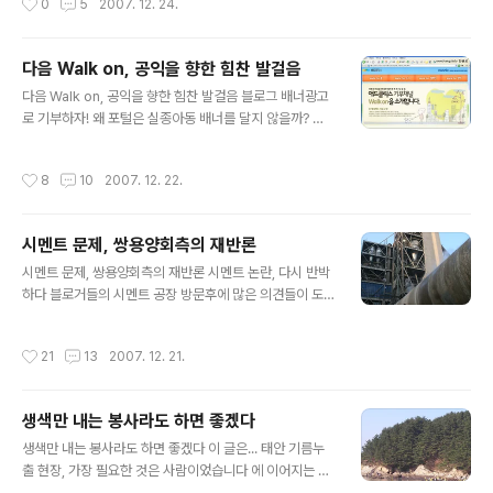
0
5
2007. 12. 24.
다 가지고 있었지만, 서로..
r 한 해 동안 찾아주신 여러분께 미리 인사올립니다. 내년
에 과연 올해처럼 열심히 할 수 있을까.. 할 정도로 참 열심
히 했던 것 같습니다. (자화자찬이라니.. ^^) 누가 알아주길
다음 Walk on, 공익을 향한 힘찬 발걸음
원하지 않지만, 그리 알아주는 사람도 없으니 그게 그건가
글 내용
요? ^^ 블로그 저널리즘이니 블로거 기자니 하는 거창한 말
다음 Walk on, 공익을 향한 힘찬 발걸음 블로그 배너광고
은 앞으로도 사양하겠습니다. 오픈에디터, 블로거뉴스도
로 기부하자! 왜 포털은 실종아동 배너를 달지 않을까? 하
이제는 잊고 싶습니다. 블로그, 그냥 하고 싶습니다. 굳이
지만 애드클릭스는 달랐다 지난 2007년 3월, 나는 블로거
의미를 부여하는 작업은 오히려 의미를 ..
뉴스를 통해 "실종아동 배너를 포털 등에서 구축해서 쉽게
작성시간
8
10
2007. 12. 22.
달 수 있도록 (애드센스 같은 시스템을 통해서) 해달라"는
글을 올렸다. (효과적인 실종 아동 찾기 시스템 제안 ) 그런
데, 거짓말처럼 5월달에 그것이 실현되었고, 지금 이곳에
시멘트 문제, 쌍용양회측의 재반론
이렇게 달려있다. ▲ Daum 애드클릭스의 공익광고 (실종
글 내용
아동, 실종어르신 찾기 배너) 바로 한국판 구글 애드센스라
시멘트 문제, 쌍용양회측의 재반론 시멘트 논란, 다시 반박
불리는 "Daum 애드클릭스(http://adclix.daum.net)"
하다 블로거들의 시멘트 공장 방문후에 많은 의견들이 도
가 바로 그 주인공이었다. ▲ 워크온 소개 (http://adclix.
착했다. 여전히 풀어야 할 문제는 많다. 그것은 모두 함께
daum.net/walkon/event/a..
풀어나가야 할 문제들이라 생각한다. 저번 글을 "쌍용양회
작성시간
21
13
2007. 12. 21.
측의 답변"이란 식으로 제목이 수정되어 나갔지만, 오히려
쌍용양회측의 답변에 대한 재반론의 성격이 더 컸다. 그리
고, 쌍용양회측에서는 내 글에 대한 또 다른 반론을 보내왔
생색만 내는 봉사라도 하면 좋겠다
다. ▲ 쌍용양회 동해공장의 소성로(시멘트를 구워내는 긴
글 내용
통로) 이 글은 저번에 내가 뽑은 문제점들에 대한 재반론의
생색만 내는 봉사라도 하면 좋겠다 이 글은... 태안 기름누
글이다. 만약, 저번 글을 읽지 않았다면, 아래 링크에서 읽
출 현장, 가장 필요한 것은 사람이었습니다 에 이어지는 글
어보기 바란다. 블로거, 시멘트 공장에 가다 - 쌍용양회 동
입니다. 간단히 적겠습니다. 사진 몇 장찍고 대충 닦다가 가