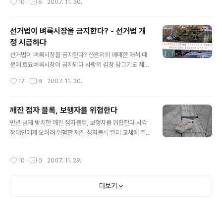
10
6
2007. 11. 30.
면, 참 재밌다. 일단 사진을 ..
보용 현수막 이외에는 대선 후보들의 현수막이 없었다. 그
랬다가, 투표율 운운 하면서 이번에 다시 달도록 했다. ▲
관련기사 : 대선 후보 현수막 5년 만에 부활 [KBS] 2007.
선거법이 벼룩시장을 금지한다? - 선거법 개
11.29 어쨌든, 2007년 11월 27일 부터 달리기 시작한 현
정 시급하다
수막을 사진에 담다가 문득 의문이 생겼다. 대체, 저 현수막
글 내용
의 위치는 어떻게 정하는 것일까? 혹시 구청에서 제비뽑기
선거법이 벼룩시장을 금지한다? 선관위의 애매한 해석 때
하나? (구청에서 보통 현수막을 담당하니까) 달린 위치는
문에 토요벼룩시장이 금지되다 사랑의 김장 담그기도 제한
평소에 현수막이 달릴 수 없는 곳들이라, 그것도 좀 궁금했
받아...선거법 개정 시급하다 선거법 때문에 사라지는 것은
작성시간
17
8
2007. 11. 30.
다. 선관위에 물어보니... 선관위에 인터넷으로 문의를 했더
인터넷 논객만이 아니다 서초구청 앞에 걸린 이 현수막이
니 ..
상당히 궁금했는데, 이제서야 찾아보게 되었다. 이상했다.
서초구청의 "토요벼룩시장"은 제법 유명한 행사다. 서초구
깨진 점자 블록, 보행자를 위협한다
청 앞 공터에서 토요일 하루동안 누구나 자신의 물품을 팔
글 내용
반년 넘게 방치한 깨진 점자블록, 보행자를 위협한다 시각
수 있는 곳이다. 물론, 집에서 가지고 온 것도 있긴 하지만,
장애인에게 오히려 위험한 깨진 점자블록 빨리 교체해 주
전문 판매상들도 제법 많이 와서 자리를 잡는다. 주민등록
길 2007년 4월, 준공 5개월만의 길 상태 서초구의 현대.
증만 있으면 누구나에게 자리를 내어준 것으로 기억한다.
기아 자동차의 쌍둥이 사옥이 완성된 것이 2006년 11월
(몇 번 가보지 않아서.. ^^) 어쨌든, 이런 벼룩시장하고 선거
작성시간
10
0
2007. 11. 29.
이다. 그로부터 약 5개월 후, 사옥 앞 길은 어떻게 되어 있
하고 무슨 상관이 있길래? 저번 총선때도 별다른 변화가 없
을까? 상당히 고급스런 소재의 보도블럭이 깔려 있고, 그와
었는데 말이다. 그래서 관..
색깔을 비슷하게 한 시각장애인 길 안내용 "점자블록"도 있
더보기
다. ▲ 2007.4.15 현대자동차 사옥 앞의 길 상태, 그럭저
럭 괜찮은 듯 보인다 하지만 고개를 조금만 돌려봐도, 이렇
게 깨진 점자블록을 찾기란 어렵지 않았다. 알아본 바에 의
하면, KS규정을 통과한 제품을 사용하면 이렇게 쉽게 깨지