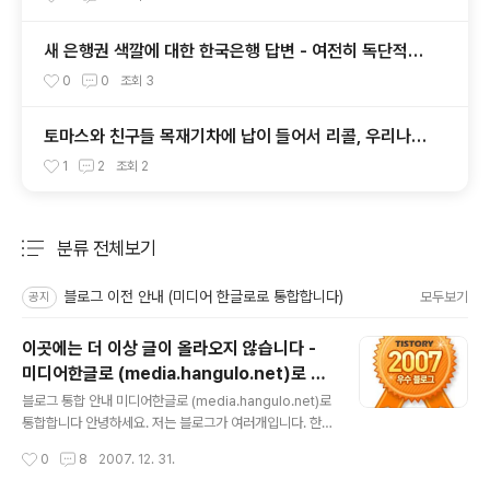
새 은행권 색깔에 대한 한국은행 답변 - 여전히 독단적인
성의 없는 태도
0
0
조회
3
토마스와 친구들 목재기차에 납이 들어서 리콜, 우리나라
도 실시!
1
2
조회
2
분류 전체보기
주요 글 목록
블로그 이전 안내 (미디어 한글로로 통합합니다)
모두보기
공지
이곳에는 더 이상 글이 올라오지 않습니다 -
미디어한글로 (media.hangulo.net)로 통
글 내용
합합니다
블로그 통합 안내 미디어한글로 (media.hangulo.net)로
통합합니다 안녕하세요. 저는 블로그가 여러개입니다. 한
블로그가 다른 블로그에 악영향을 미치는 결과를 보아왔
작성시간
0
8
2007. 12. 31.
고, 블로그 자체의 전문성(있지도 않지만.. ^^) 을 위해서 여
러개로 나누었습니다. 하지만... 그 결과가 너무 헷갈린데