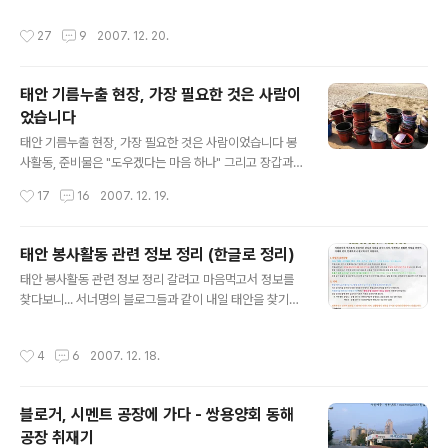
해공장 취재기 [한글로] 2007.12.17 또한, 이 반론은 전혀
려면 오지말라는 글 (http://bloggernews.media.dau
작성시간
27
9
2007. 12. 20.
나(한글로)의 ..
m.net/news/589254) 잘 읽었습니다. 이해가 가는 부
분이 많습니다. 저도 "맨날 복지시설 도와준다고 라면박스
나 사가지고 가서 사진찍고 오려면 가지 말라"는 식으로 소
태안 기름누출 현장, 가장 필요한 것은 사람이
리를 치곤 했습니다. 그런데, 그런 사람이 없어지니, 그나마
었습니다
들어오던 라면도 없더라는 소리를 들었습니다. 참 암담했
글 내용
습니다. 지금 태안에 가는 분들이 100% 아침부터 저녁까
태안 기름누출 현장, 가장 필요한 것은 사람이었습니다 봉
지 농담 한 번 주고 받지 않으면서 열심히 일하는 사람들은
사활동, 준비물은 "도우겠다는 마음 하나" 그리고 장갑과
아닙니다. 그냥, 유행처럼 가신 분들도 있고, 정말로 "사..
고무장갑 정도 태안에 가기전 준비물에 신경썼더니... 오늘
작성시간
17
16
2007. 12. 19.
태안에 다녀왔지만, 어제부터 여기저기 인터넷을 뒤지면서
"준비물"에 무척이나 신경을 썼다. 대체 방제복이란 것은
어디서 사는지, 장화를 사가지고 가야 하는지, 도저히 알도
태안 봉사활동 관련 정보 정리 (한글로 정리)
리가 없었다. 현장에서 구할 수 있다는 의견과 미리 구입해
글 내용
태안 봉사활동 관련 정보 정리 갈려고 마음먹고서 정보를
서 가야 한다는 소리까지... 어쨌든, 고무장갑과 면장갑정도
찾다보니... 서너명의 블로그들과 같이 내일 태안을 찾기로
를 꾸려서 일단 떠났다. 준비물? 그곳에 다 있다. 필요한 것
했다. 하지만, 어디로 가야할지부터 막막했다. 자원봉사 전
은 사람 나는 천리포 해수욕장에 갔는데, 의외로 간단했다.
화번호로 알려진 곳 041-670-2644-9 (태안군청)을 모
가자마자 등록을 하면서 내가 없는 물품을 받았다. 바로 마
작성시간
4
6
2007. 12. 18.
두 돌려보고 041-675-1365(자원봉사) 를 모두 돌려봐
스크. 사실 마스크는 집에서 준비해 오는 것도 괜찮을 듯 했
도 통화가 안되었다. 현장에서 "장화와 방제복"을 꼭 착용
다. 그리고 방제복..
하라고 하는데, 대체 장화와 방제복을 어디서 사야하는지
블로거, 시멘트 공장에 가다 - 쌍용양회 동해
도 좀 그렇다. 물론 장화는 살 수 있을터이지만... 방제복 대
공장 취재기
신에 우비를 입으라는 것 같기도 하고... 그래서, 어차피 국
글 내용