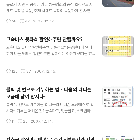
민적인 대 운동으로 할것이라면, 이쯤에서 "태안 기름제거
블로거, 시멘트 공장에 가다 쌍용양회의 공식 초청으로 시
봉사활동 5종 셋트" 이런 물품이 나왔을 법 한데... 아직 그
멘트 공장을 방문, 취재 시멘트 공장에 방문하게 된 사연 이
런 것은 없나보다. (http://cafe.naver.com/g..
미 아래의 글에서 알렸듯이, 블로거들이 "시멘트 운동"을
작성시간
68
47
2007. 12. 17.
하시는 최병성님의 주도로 환경기행을 갔다온 바 있다. 그
것이 2007년 11월 10일이었다. (1박2일) 폐기물 트럭도
사라지게한 블로거 환경기행 [한글로] 2007.11.13 http://
고속버스 뒷좌석 할인해주면 안될까요?
www.hangulo.kr/150 그리고, 나는 당시에 공장 사진을
글 내용
고속버스 뒷좌석 할인해주면 안될까요? 불편한데다 멀미
못찍게 한 대표적인 업체인 쌍용양회에 정식으로 방문 요
까지 나는 뒷좌석 할인해주면 앞좌석에 여유가 생기는 효
청을 했다. 그 요청이 이루어진 것이 바로 이번 시멘트 공장
과까지 고속버스 뒷좌석이면 안타고 만다? 멀미를 많이 하
기행이다. ▶ 쌍용시멘트 공장에 견학 신청을 했더니.. [한
는 분들이라면, 고속버스를 탈때, "뒷좌석인데 괜찮으세
글로] 2007.11.15 http://www.hangulo.kr/154 ▶ 쌍용
작성시간
125
87
2007. 12. 16.
요?"라는 질문에 잠시 생각하게 된다. 왜냐하면, 버스는 뒤
시멘트, 블로거 방문 취재 허..
로 갈수록 멀미가 심하다는 것이 일반적인 속설이다. 나도
어렸을 때는 시골에 내려가면서 대여섯번씩 구토를 하는
클릭 몇 번으로 기부하는 법 - 다음의 네티즌
등 아주 멀미에 약했지만, 어느 순간부터는 전혀 멀미가 나
모금에 참여 합시다~
지 않아서 큰 불편은 없다. 하지만, 멀미에 약한 아내덕분에
글 내용
나는 매번 고속버스를 한 대 정도 보내는 것은 감수하곤 한
클릭 몇 번으로 기부하는 법 다음의 네티즌 모금에 참여 합
다. ▲ 고속버스는 대표적인 교통수단이다 뒷좌석, 정말 불
시다~ 기부는 어려운 것? 클릭하고, 댓글달고, 스크랩하면
편하긴 하더라 먼저, 고속버스의 좌석을 살펴보자. 아래는
된다! 어제부터 다음에 로긴하면 다음과 같은 하트 모양의
작성시간
11
23
2007. 12. 14.
고속버스 사이트인 kobus.co.kr..
표시와 함께 "기부 ♥" 라는 링크가 생겼다. 전에도 생겼던
것으로 기억하는데, 어쨌든, 여기를 누르면 아래 링크로 이
동한다. http://hyphen.daum.net/request/campaig
서초구 상징마크에 한글 추가 - 블로거와 시민