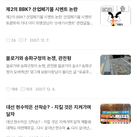
로그 형식으로 운영되는데, 한 달에 한 번, 추천을 통해서
제2의 BBK? 산업폐기물 시멘트 논란
한 명의 블로거에게 100만원을 주는 방식입니다. 10월달
글 내용
에도 최종 후보에 올랐다가 떨어졌는데, (블로그 사이버 망
제2의 BBK? 산업폐기물 시멘트 논란 '산업폐기물 시멘트'
명 - 블로거가 쓰면 삭제, 기자가 쓰면 안전?)이번에도 올
토론회에 가다 이미 최병성님의 '쓰레기시멘트' 관련글들
랐기에.. 떨어졌겠거니.. 해서 생각도 안했습니다. ^^ 그런
로 사회적으로 큰 반향을 불러 일으킨 그 '산업폐기물 시멘
데, 오늘 발표를 보니... 뽑히고 말았습니다. ^^ ..
트'문제. 2007년 12월 6일 서울 배재대학교 학술지원센
작성시간
26
7
2007. 12. 7.
터에서는 각계 각층의 인사들이 모여서 그 문제에 대해서
토론회를 열었다. 환경 보건 포럼 월례 토론회로 " '산업폐
기물 시멘트' 그 논란의 핵심과 대책"이란 주제였다. (위 사
블로거와 송파구청의 논쟁, 관전평
진은 최병성님이 제공해 주셨다. 나머지 사진들은 모두 한
글 내용
글로 촬영) 순서는 주제발표-종합토론 식으로 이루어졌는
블로거와 송파구청의 논쟁, 관전평 블로거의 실수? 송파구
데, 자그마치 4시간동안 열띤 토론이 이루어졌다. 토론의
청의 오버액션? 엊그제 보람이랑님이 올리신 글 "유료주차
내용에 대한 자세한 설명은 참 지루하기 짝이 없다. 그러므
장으로 개조한 "인도"송파구서 돈 뜯어"란 글은 많은 조회
로, 보고 싶으신 분만... 아래의 more.. 버튼을 눌러서 보시
수를 기록했지만, 송파구청의 "권리침해 신고"로 인해서 무
작성시간
188
105
2007. 12. 4.
기 바란다. ^^..
단 삭제되었다. (이 조치로 송파구청이 후속조치를 취하지
않으면 한 달 후에 되살아난다. 참으로 폭력적인 법률이다.)
그리고, 다시 보람이랑님의 반박글 "송파구청장님께 공개
대선 현수막은 선착순? - 지킬 것은 지켜가며
로 드리는 편지입니다"가 오늘 아침 블로거뉴스에 올랐고,
달자
이어서 (정확한 시간차는 모르겠지만..) 다음 블러그뉴스
글 내용
반론이란 글이 올라왔다. 이 시점에서 관전평을 하자면..
대선 현수막은 선착순? - 지킬 것은 지켜가며 달자 재활용
"블로그"나 "블로거"는 익슥하지만 "블러그뉴스"는 참 생
대책도 마련해주길.. 다시 살아난 현수막 ▲ 다시 살아난
소하다는 것이다. 그런데 두 블로그에서 내놓은 사진을 보
현수막 기억은 잘 나지 않지만, 2002년에는 선관위의 홍
작성시간